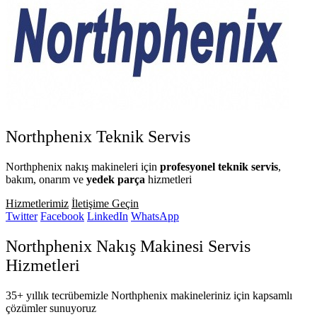
Northphenix
Teknik Servis
Northphenix nakış makineleri için
profesyonel teknik servis
,
bakım, onarım ve
yedek parça
hizmetleri
Hizmetlerimiz
İletişime Geçin
Twitter
Facebook
LinkedIn
WhatsApp
Northphenix Nakış Makinesi
Servis
Hizmetleri
35+ yıllık tecrübemizle Northphenix makineleriniz için kapsamlı
çözümler sunuyoruz